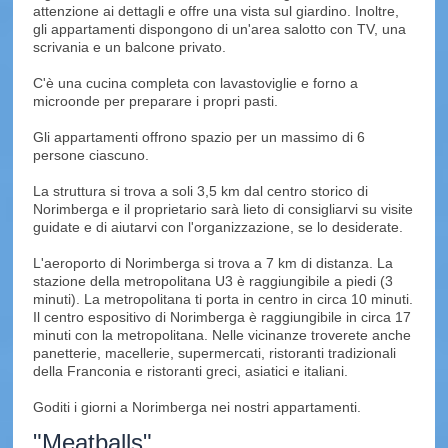
attenzione ai dettagli e offre una vista sul giardino.
Inoltre,
gli appartamenti dispongono di un'area salotto con TV, una
scrivania e un balcone privato.
C'è una cucina completa con lavastoviglie e forno a
microonde per preparare i propri pasti.
Gli appartamenti offrono spazio per un massimo di 6
persone ciascuno.
La struttura si trova a soli 3,5 km dal centro storico di
Norimberga e il proprietario sarà lieto di consigliarvi su visite
guidate e di aiutarvi con l'organizzazione, se lo desiderate.
L'aeroporto di Norimberga si trova a 7 km di distanza.
La
stazione della metropolitana U3 è raggiungibile a piedi (3
minuti).
La metropolitana ti porta in centro in circa 10 minuti.
Il centro espositivo di Norimberga è raggiungibile in circa 17
minuti con la metropolitana.
Nelle vicinanze troverete anche
panetterie, macellerie, supermercati, ristoranti tradizionali
della Franconia e ristoranti greci, asiatici e italiani.
Goditi i giorni a Norimberga nei nostri appartamenti.
"Meatballs"