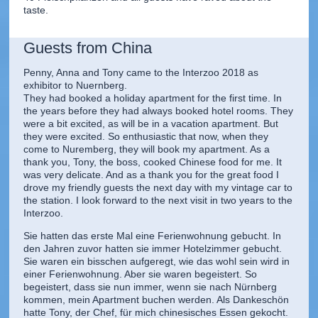
taste.
Guests from China
Penny, Anna and Tony came to the Interzoo 2018 as
exhibitor to Nuernberg.
They had booked a holiday apartment for the first time. In
the years before they had always booked hotel rooms. They
were a bit excited, as will be in a vacation apartment. But
they were excited. So enthusiastic that now, when they
come to Nuremberg, they will book my apartment. As a
thank you, Tony, the boss, cooked Chinese food for me. It
was very delicate. And as a thank you for the great food I
drove my friendly guests the next day with my vintage car to
the station. I look forward to the next visit in two years to the
Interzoo.
Sie hatten das erste Mal eine Ferienwohnung gebucht. In
den Jahren zuvor hatten sie immer Hotelzimmer gebucht.
Sie waren ein bisschen aufgeregt, wie das wohl sein wird in
einer Ferienwohnung. Aber sie waren begeistert. So
begeistert, dass sie nun immer, wenn sie nach Nürnberg
kommen, mein Apartment buchen werden. Als Dankeschön
hatte Tony, der Chef, für mich chinesisches Essen gekocht.